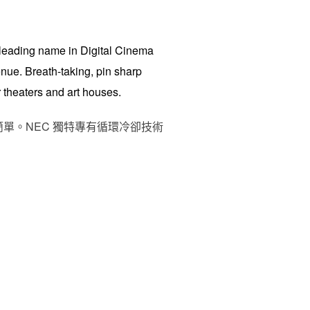
a leading name in Digital Cinema
enue. Breath-taking, pin sharp
 theaters and art houses.
單。NEC 獨特專有循環冷卻技術