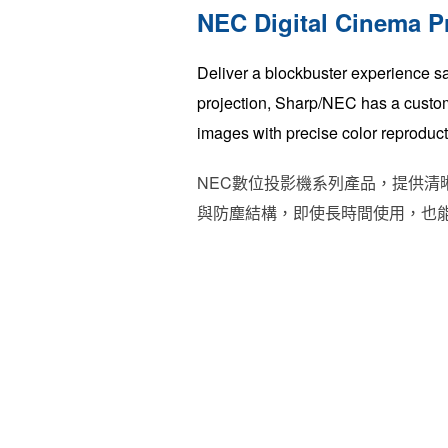
NEC Digital Cinema P
Deliver a blockbuster experience sa
projection, Sharp/NEC has a customi
images with precise color reproduct
NEC數位投影機系列產品，提供清
與防塵結構，即使長時間使用，也