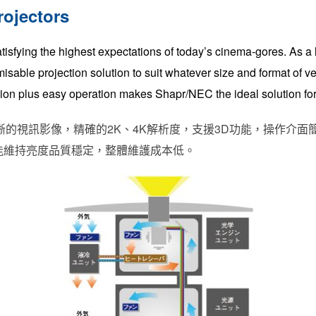
rojectors
tisfying the highest expectations of today’s cinema-gores. As 
sable projection solution to suit whatever size and format of v
ion plus easy operation makes Shapr/NEC the ideal solution for
晰的視訊影像，精確的2K、4K解析度，支援3D功能，操作介面簡
能維持亮度品質穩定，整體維護成本低。