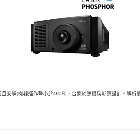
且安靜(機器運作聲小於49dB)，合適於無機房影廳設計。解析