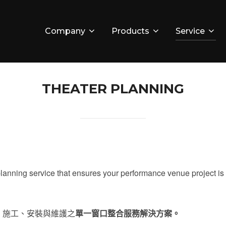
Company
Products
Service
THEATER PLANNING
lanning service that ensures your performance venue project is
、施工、安裝與維護之
單一窗口整合服務解決方案。