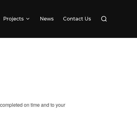
Search
Projects
News
Contact Us
for:
 completed on time and to your