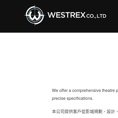
Skip
to
content
We offer a comprehensive theatre p
precise specifications.
本公司提供客戶從影城規劃、設計